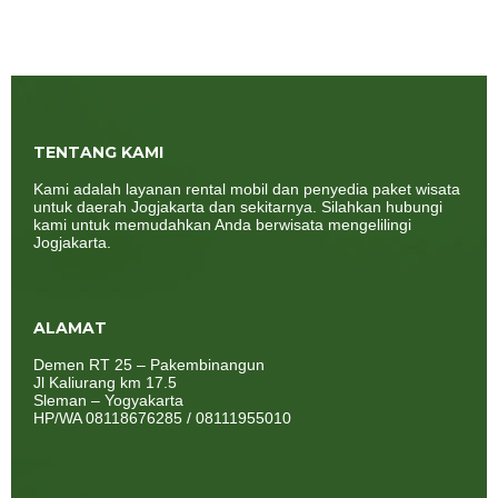
TENTANG KAMI
Kami adalah layanan rental mobil dan penyedia paket wisata
untuk daerah Jogjakarta dan sekitarnya. Silahkan hubungi
kami untuk memudahkan Anda berwisata mengelilingi
Jogjakarta.
ALAMAT
Demen RT 25 – Pakembinangun
Jl Kaliurang km 17.5
Sleman – Yogyakarta
HP/WA 08118676285 / 08111955010