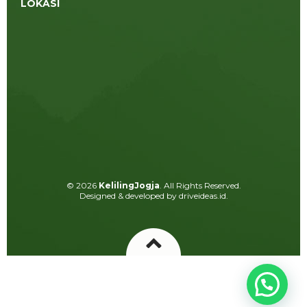
LOKASI
© 2026
KelilingJogja
. All Rights Reserved.
Designed & developed by driveideas.id.