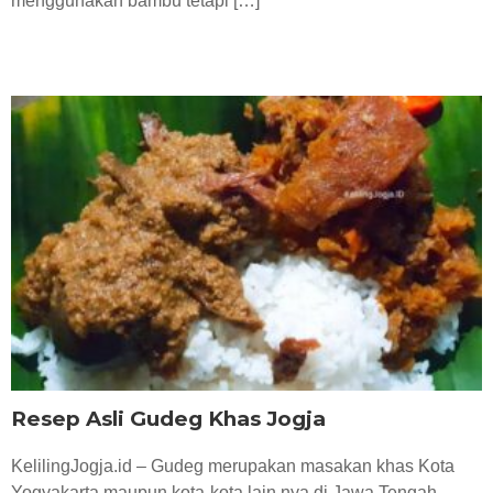
menggunakan bambu tetapi […]
Resep Asli Gudeg Khas Jogja
KelilingJogja.id – Gudeg merupakan masakan khas Kota
Yogyakarta maupun kota-kota lain nya di Jawa Tengah.