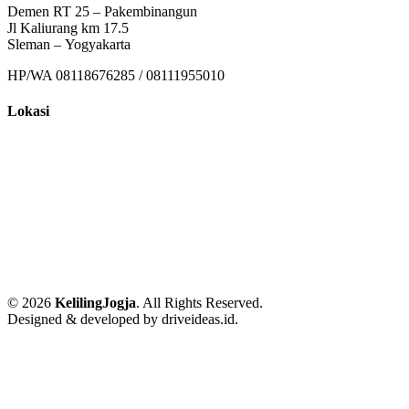
Demen RT 25 – Pakembinangun
Jl Kaliurang km 17.5
Sleman – Yogyakarta
HP/WA 08118676285 / 08111955010
Lokasi
© 2026
KelilingJogja
. All Rights Reserved.
Designed & developed by driveideas.id.