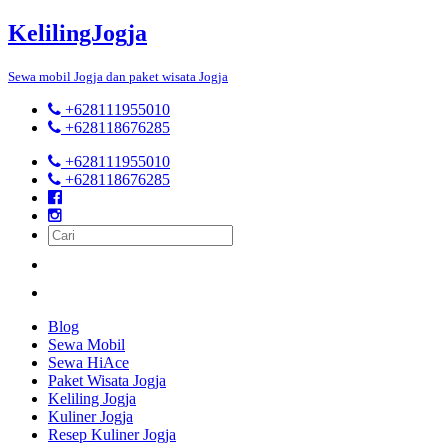
KelilingJogja
Sewa mobil Jogja dan paket wisata Jogja
+628111955010
+628118676285
+628111955010
+628118676285
Blog
Sewa Mobil
Sewa HiAce
Paket Wisata Jogja
Keliling Jogja
Kuliner Jogja
Resep Kuliner Jogja