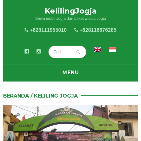
KelilingJogja
Sewa mobil Jogja dan paket wisata Jogja
+628111955010
+628118676285
MENU
BLOG
BERANDA
/
KELILING JOGJA
SEWA MOBIL
SEWA HIACE
PAKET WISATA JOGJA
KELILING JOGJA
KULINER JOGJA