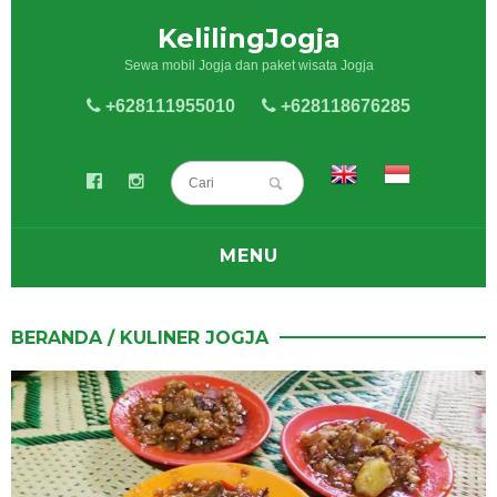
KelilingJogja
Sewa mobil Jogja dan paket wisata Jogja
+628111955010
+628118676285
MENU
BLOG
BERANDA
/
KULINER JOGJA
SEWA MOBIL
SEWA HIACE
PAKET WISATA JOGJA
KELILING JOGJA
KULINER JOGJA