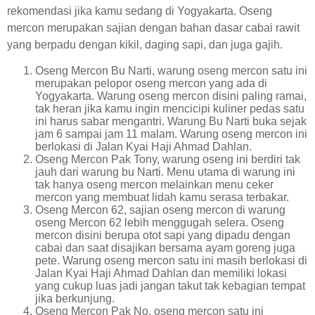
rekomendasi jika kamu sedang di Yogyakarta. Oseng
mercon merupakan sajian dengan bahan dasar cabai rawit
yang berpadu dengan kikil, daging sapi, dan juga gajih.
Oseng Mercon Bu Narti, warung oseng mercon satu ini
merupakan pelopor oseng mercon yang ada di
Yogyakarta. Warung oseng mercon disini paling ramai,
tak heran jika kamu ingin mencicipi kuliner pedas satu
ini harus sabar mengantri. Warung Bu Narti buka sejak
jam 6 sampai jam 11 malam. Warung oseng mercon ini
berlokasi di Jalan Kyai Haji Ahmad Dahlan.
Oseng Mercon Pak Tony, warung oseng ini berdiri tak
jauh dari warung bu Narti. Menu utama di warung ini
tak hanya oseng mercon melainkan menu ceker
mercon yang membuat lidah kamu serasa terbakar.
Oseng Mercon 62, sajian oseng mercon di warung
oseng Mercon 62 lebih menggugah selera. Oseng
mercon disini berupa otot sapi yang dipadu dengan
cabai dan saat disajikan bersama ayam goreng juga
pete. Warung oseng mercon satu ini masih berlokasi di
Jalan Kyai Haji Ahmad Dahlan dan memiliki lokasi
yang cukup luas jadi jangan takut tak kebagian tempat
jika berkunjung.
Oseng Mercon Pak No, oseng mercon satu ini