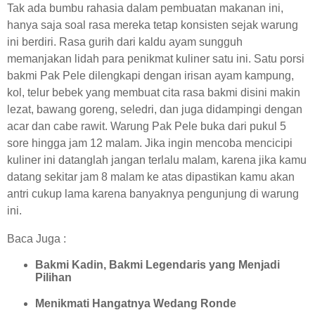
Tak ada bumbu rahasia dalam pembuatan makanan ini,
hanya saja soal rasa mereka tetap konsisten sejak warung
ini berdiri. Rasa gurih dari kaldu ayam sungguh
memanjakan lidah para penikmat kuliner satu ini. Satu porsi
bakmi Pak Pele dilengkapi dengan irisan ayam kampung,
kol, telur bebek yang membuat cita rasa bakmi disini makin
lezat, bawang goreng, seledri, dan juga didampingi dengan
acar dan cabe rawit. Warung Pak Pele buka dari pukul 5
sore hingga jam 12 malam. Jika ingin mencoba mencicipi
kuliner ini datanglah jangan terlalu malam, karena jika kamu
datang sekitar jam 8 malam ke atas dipastikan kamu akan
antri cukup lama karena banyaknya pengunjung di warung
ini.
Baca Juga :
Bakmi Kadin, Bakmi Legendaris yang Menjadi
Pilihan
Menikmati Hangatnya Wedang Ronde