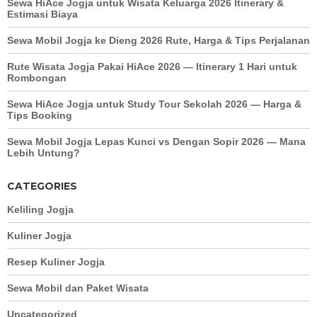
Sewa HiAce Jogja untuk Wisata Keluarga 2026 Itinerary &
Estimasi Biaya
Sewa Mobil Jogja ke Dieng 2026 Rute, Harga & Tips Perjalanan
Rute Wisata Jogja Pakai HiAce 2026 — Itinerary 1 Hari untuk
Rombongan
Sewa HiAce Jogja untuk Study Tour Sekolah 2026 — Harga &
Tips Booking
Sewa Mobil Jogja Lepas Kunci vs Dengan Sopir 2026 — Mana
Lebih Untung?
CATEGORIES
Keliling Jogja
Kuliner Jogja
Resep Kuliner Jogja
Sewa Mobil dan Paket Wisata
Uncategorized