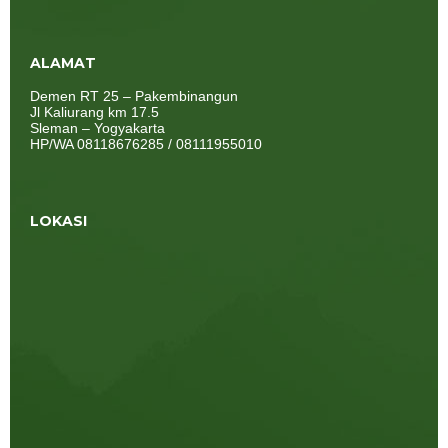
ALAMAT
Demen RT 25 – Pakembinangun
Jl Kaliurang km 17.5
Sleman – Yogyakarta
HP/WA 08118676285 / 08111955010
LOKASI