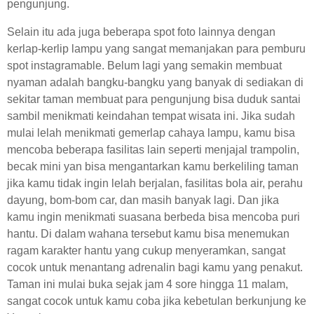
pengunjung.
Selain itu ada juga beberapa spot foto lainnya dengan
kerlap-kerlip lampu yang sangat memanjakan para pemburu
spot instagramable. Belum lagi yang semakin membuat
nyaman adalah bangku-bangku yang banyak di sediakan di
sekitar taman membuat para pengunjung bisa duduk santai
sambil menikmati keindahan tempat wisata ini. Jika sudah
mulai lelah menikmati gemerlap cahaya lampu, kamu bisa
mencoba beberapa fasilitas lain seperti menjajal trampolin,
becak mini yan bisa mengantarkan kamu berkeliling taman
jika kamu tidak ingin lelah berjalan, fasilitas bola air, perahu
dayung, bom-bom car, dan masih banyak lagi. Dan jika
kamu ingin menikmati suasana berbeda bisa mencoba puri
hantu. Di dalam wahana tersebut kamu bisa menemukan
ragam karakter hantu yang cukup menyeramkan, sangat
cocok untuk menantang adrenalin bagi kamu yang penakut.
Taman ini mulai buka sejak jam 4 sore hingga 11 malam,
sangat cocok untuk kamu coba jika kebetulan berkunjung ke