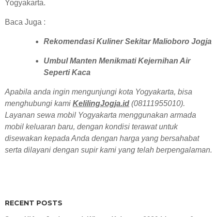
Yogyakarta.
Baca Juga :
Rekomendasi Kuliner Sekitar Malioboro Jogja
Umbul Manten Menikmati Kejernihan Air
Seperti Kaca
Apabila anda ingin mengunjungi kota Yogyakarta, bisa
menghubungi kami
KelilingJogja.id
(08111955010).
Layanan sewa mobil Yogyakarta menggunakan armada
mobil keluaran baru, dengan kondisi terawat untuk
disewakan kepada Anda dengan harga yang bersahabat
serta dilayani dengan supir kami yang telah berpengalaman.
RECENT POSTS