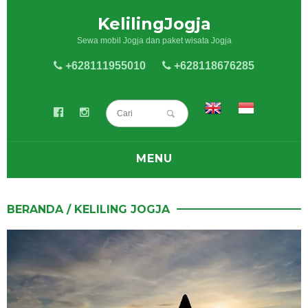
KelilingJogja
Sewa mobil Jogja dan paket wisata Jogja
+628111955010
+628118676285
MENU
BLOG
BERANDA
/
KELILING JOGJA
SEWA MOBIL
SEWA HIACE
PAKET WISATA JOGJA
KELILING JOGJA
KULINER JOGJA