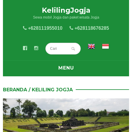
KelilingJogja
Sewa mobil Jogja dan paket wisata Jogja
+628111955010
+628118676285
MENU
BLOG
BERANDA
/
KELILING JOGJA
SEWA MOBIL
SEWA HIACE
PAKET WISATA JOGJA
KELILING JOGJA
KULINER JOGJA