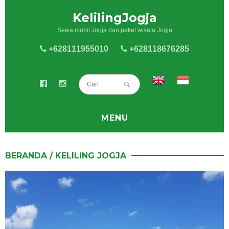
KelilingJogja
Sewa mobil Jogja dan paket wisata Jogja
+628111955010
+628118676285
MENU
BLOG
BERANDA
/
KELILING JOGJA
SEWA MOBIL
SEWA HIACE
PAKET WISATA JOGJA
KELILING JOGJA
KULINER JOGJA