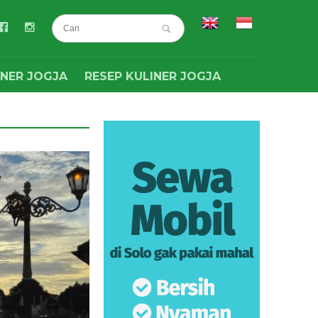
INER JOGJA
RESEP KULINER JOGJA