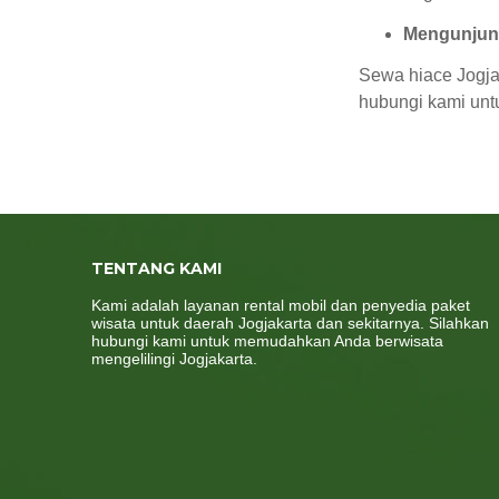
Mengunjun
Sewa hiace Jogj
hubungi kami unt
TENTANG KAMI
Kami adalah layanan rental mobil dan penyedia paket
wisata untuk daerah Jogjakarta dan sekitarnya. Silahkan
hubungi kami untuk memudahkan Anda berwisata
mengelilingi Jogjakarta.