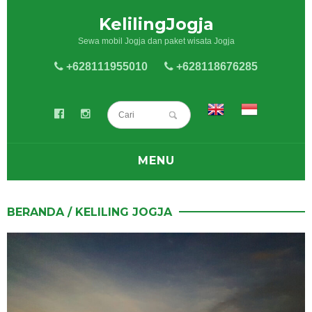
KelilingJogja
Sewa mobil Jogja dan paket wisata Jogja
+628111955010
+628118676285
MENU
BLOG
BERANDA
/
KELILING JOGJA
SEWA MOBIL
SEWA HIACE
PAKET WISATA JOGJA
KELILING JOGJA
KULINER JOGJA