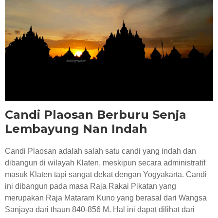
RESEP KULINER JOGJA
Candi Plaosan Berburu Senja
Lembayung Nan Indah
Candi Plaosan adalah salah satu candi yang indah dan
dibangun di wilayah Klaten, meskipun secara administratif
masuk Klaten tapi sangat dekat dengan Yogyakarta. Candi
ini dibangun pada masa Raja Rakai Pikatan yang
merupakan Raja Mataram Kuno yang berasal dari Wangsa
Sanjaya dari thaun 840-856 M. Hal ini dapat dilihat dari