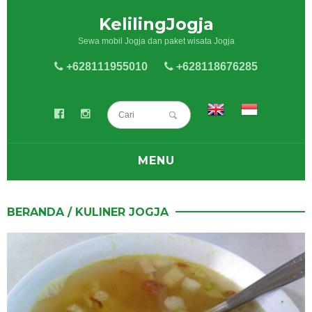
KelilingJogja
Sewa mobil Jogja dan paket wisata Jogja
+628111955010
+628118676285
MENU
BLOG
BERANDA
/
KULINER JOGJA
SEWA MOBIL
SEWA HIACE
PAKET WISATA JOGJA
KELILING JOGJA
KULINER JOGJA