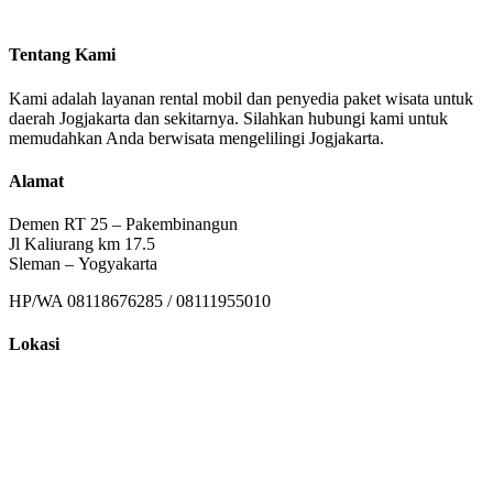
Tentang Kami
Kami adalah layanan rental mobil dan penyedia paket wisata untuk
daerah Jogjakarta dan sekitarnya. Silahkan hubungi kami untuk
memudahkan Anda berwisata mengelilingi Jogjakarta.
Alamat
Demen RT 25 – Pakembinangun
Jl Kaliurang km 17.5
Sleman – Yogyakarta
HP/WA 08118676285 / 08111955010
Lokasi