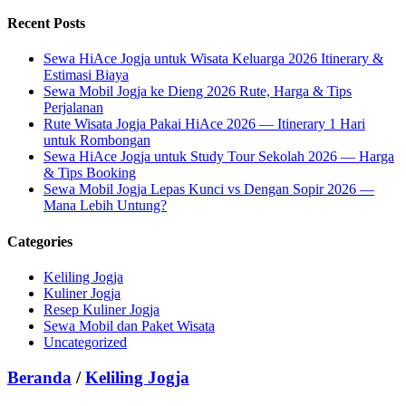
Recent Posts
Sewa HiAce Jogja untuk Wisata Keluarga 2026 Itinerary &
Estimasi Biaya
Sewa Mobil Jogja ke Dieng 2026 Rute, Harga & Tips
Perjalanan
Rute Wisata Jogja Pakai HiAce 2026 — Itinerary 1 Hari
untuk Rombongan
Sewa HiAce Jogja untuk Study Tour Sekolah 2026 — Harga
& Tips Booking
Sewa Mobil Jogja Lepas Kunci vs Dengan Sopir 2026 —
Mana Lebih Untung?
Categories
Keliling Jogja
Kuliner Jogja
Resep Kuliner Jogja
Sewa Mobil dan Paket Wisata
Uncategorized
Beranda
/
Keliling Jogja