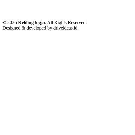
© 2026
KelilingJogja
. All Rights Reserved.
Designed & developed by driveideas.id.