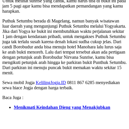
Untuk melihat sunrise yang cantik, kamu harus tiba di bukit ini pada
jam 5 pagi agar kamu bisa mendapatkan pemandangan yang kamu
harapkan.
Puthuk Setumbu berada di Magelang, namun banyak wisatawan
luar daerah yang mengunjungi Puthuk Setumbu melalui Yogyakarta.
Jika dari Yogya ke bukit ini membutuhkan waktu perjalanan sekitar
1 jam dengan kendaraan pribadi, untuk mengakses Puthuk Setumbu
juga tak terlalu susah karena denah lokasi sudha cukup jelas. Dari
candi Borobudur anda bisa menuju hotel Manohara lalu lurus saja
ke arah bukti menoreh. Lalu dari tempat tersebut akan ada pertigaan
dengan petunjuk arah Borobudur Nirvana Sunrise, kamu bisa
mengikuti petunjuk arah hingga ke parkiran bukit Punthuk Setumbu.
Dari parkiran ini menuju puncak bukit memakan waktu sekitar 15
menit.
Sewa mobil Jogja
KelilingJogja.ID
0811 867 6285 menyediakan
sewa hiace Jogja dengan harga terbaik.
Baca Juga :
Menikmati Keindahan Dieng yang Menakjubkan